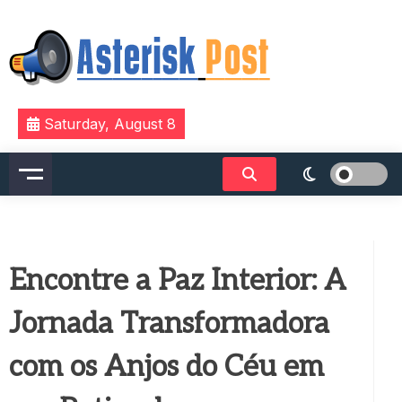
Skip
to
content
The latest tech news about the world's best (and
Asterisk Post
Saturday, August 8
sometimes worst) hardware, apps, and much more.
Encontre a Paz Interior: A
Jornada Transformadora
com os Anjos do Céu em